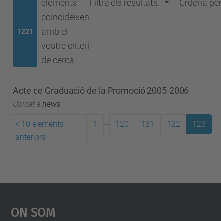
elements
Filtra els resultats.
Ordena pe
coincideixen
amb el
1221
vostre criteri
de cerca
Acte de Graduació de la Promoció 2005-2006
Ubicat a
news
...
<
10 elements
1
120
121
122
123
anteriors
On Som