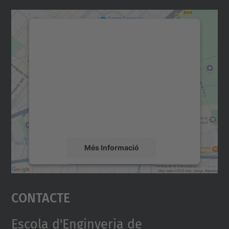
Necessitem el vostre
consentiment per carregar el
servei Google Maps!
Utilitzem un servei de tercers per incrustar
contingut del mapa que pugui recollir dades
sobre la vostra activitat. Reviseu-ne els
detalls i accepteu el servei per veure el
mapa.
Més Informació
Accepta
Contacte
powered by
Usercentrics Consent
Management Platform
Escola d'Enginyeria de