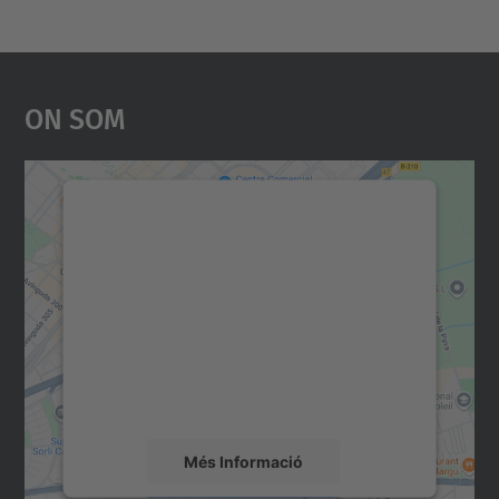
On Som
Necessitem el vostre
consentiment per carregar el
servei Google Maps!
Utilitzem un servei de tercers per incrustar
contingut del mapa que pugui recollir dades
sobre la vostra activitat. Reviseu-ne els
detalls i accepteu el servei per veure el
mapa.
Més Informació