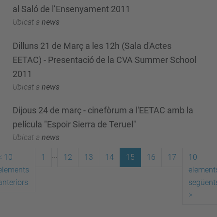
al Saló de l’Ensenyament 2011
Ubicat a
news
Dilluns 21 de Març a les 12h (Sala d'Actes
EETAC) - Presentació de la CVA Summer School
2011
Ubicat a
news
Dijous 24 de març - cinefòrum a l'EETAC amb la
película "Espoir Sierra de Teruel"
Ubicat a
news
...
<
10
1
12
13
14
15
16
17
10
elements
element
anteriors
següent
>