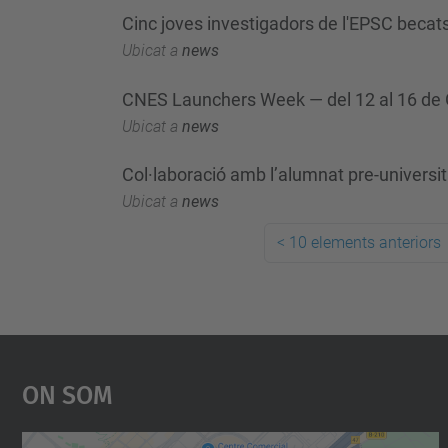
Cinc joves investigadors de l'EPSC becats
Ubicat a
news
CNES Launchers Week — del 12 al 16 de 
Ubicat a
news
Col·laboració amb l’alumnat pre-universit
Ubicat a
news
<
10 elements anteriors
On Som