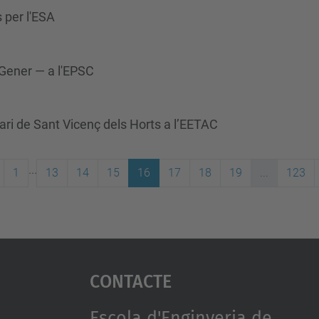
 per l'ESA
Gener — a l'EPSC
ari de Sant Vicenç dels Horts a l’EETAC
...
1
13
14
15
16
17
18
19
...
123
Contacte
Escola d'Enginyeria de