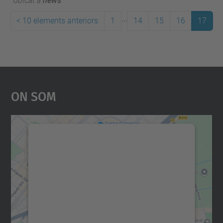
Ubicat a
news
...
<
10 elements anteriors
1
14
15
16
17
On Som
Necessitem el vostre
consentiment per carregar el
servei Google Maps!
Utilitzem un servei de tercers per incrustar
contingut del mapa que pugui recollir dades
sobre la vostra activitat. Reviseu-ne els
detalls i accepteu el servei per veure el
mapa.