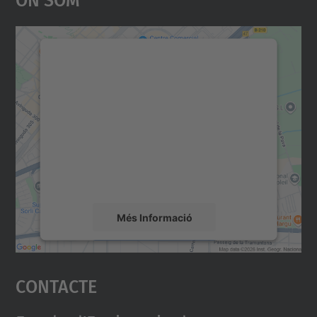
Necessitem el vostre
consentiment per carregar el
servei Google Maps!
Utilitzem un servei de tercers per incrustar
contingut del mapa que pugui recollir dades
sobre la vostra activitat. Reviseu-ne els
detalls i accepteu el servei per veure el
mapa.
Més Informació
Accepta
Contacte
powered by
Usercentrics Consent
Management Platform