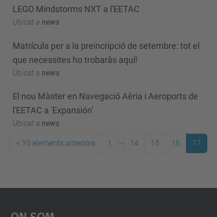
LEGO Mindstorms NXT a l'EETAC
Ubicat a
news
Matrícula per a la preincripció de setembre: tot el
que necessites ho trobaràs aquí!
Ubicat a
news
El nou Màster en Navegació Aèria i Aeroports de
l'EETAC a 'Expansión’
Ubicat a
news
...
<
10 elements anteriors
1
14
15
16
17
On Som