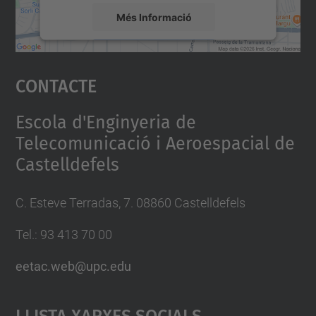
Més Informació
Accepta
Contacte
powered by
Usercentrics Consent
Management Platform
Escola d'Enginyeria de
Telecomunicació i Aeroespacial de
Castelldefels
C. Esteve Terradas, 7. 08860 Castelldefels
Tel.: 93 413 70 00
eetac.web@upc.edu
Llista Xarxes Socials