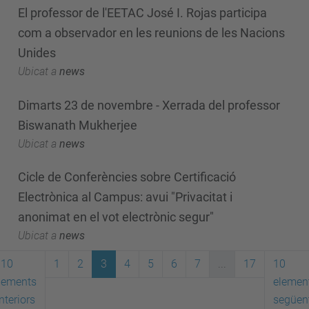
El professor de l'EETAC José I. Rojas participa
com a observador en les reunions de les Nacions
Unides
Ubicat a
news
Dimarts 23 de novembre - Xerrada del professor
Biswanath Mukherjee
Ubicat a
news
Cicle de Conferències sobre Certificació
Electrònica al Campus: avui "Privacitat i
anonimat en el vot electrònic segur"
Ubicat a
news
10
1
2
3
4
5
6
7
...
17
10
lements
elemen
nteriors
següen