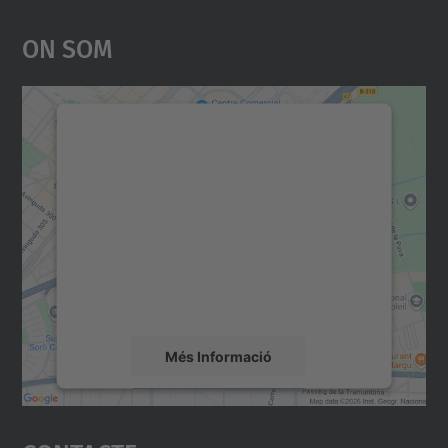
On Som
Necessitem el vostre
consentiment per carregar el
servei Google Maps!
Utilitzem un servei de tercers per incrustar
contingut del mapa que pugui recollir dades
sobre la vostra activitat. Reviseu-ne els
detalls i accepteu el servei per veure el
mapa.
Més Informació
Accepta
powered by
Usercentrics Consent