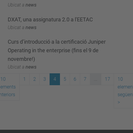
Ubicat a
news
DXAT, una assignatura 2.0 a l'EETAC
Ubicat a
news
Curs d’introducció a la certificació Juniper
Operating in the enterprise (fins el 9 de
novembre!)
Ubicat a
news
10
1
2
3
4
5
6
7
...
17
10
lements
elemen
nteriors
següen
>