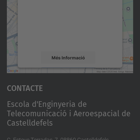
servei Google Maps!
Utilitzem un servei de tercers per incrustar
contingut del mapa que pugui recollir dades
sobre la vostra activitat. Reviseu-ne els
detalls i accepteu el servei per veure el
mapa.
Més Informació
Accepta
Contacte
powered by
Usercentrics Consent
Management Platform
Escola d'Enginyeria de
Telecomunicació i Aeroespacial de
Castelldefels
C. Esteve Terradas, 7. 08860 Castelldefels