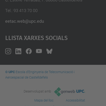
Tel.: 93 413 70 00
eetac.web@upc.edu
Llista Xarxes Socials
© UPC
Escola d'Enginyeria de Telecomunicació i
Aeroespacial de Castelldefels
Desenvolupat amb
Mapa del lloc
Accessibilitat