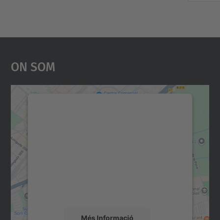
On Som
Necessitem el vostre
consentiment per carregar el
servei Google Maps!
Utilitzem un servei de tercers per incrustar
contingut del mapa que pugui recollir dades
sobre la vostra activitat. Reviseu-ne els
detalls i accepteu el servei per veure el
mapa.
Més Informació