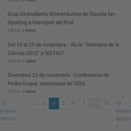
Grup d'estudiants d'Aeronàutica de l'Escola fan
Spotting a l'Aeroport del Prat
Ubicat a
news
Del 16 al 25 de novembre - Viu la "Setmana de la
Ciència 2012" a l'EETAC!
Ubicat a
news
Divendres 23 de novembre - Conferència de
Pedro Duque, astronauta de l'ESA
Ubicat a
news
10
1
2
3
4
5
6
7
...
15
10
lements
elemen
nteriors
següen
>