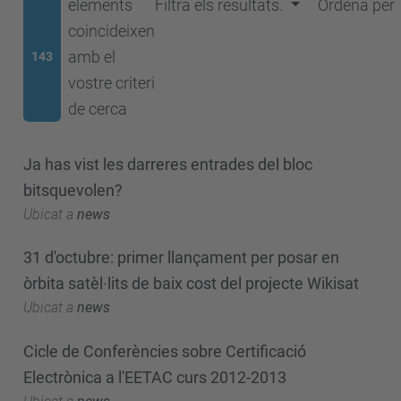
elements
Filtra els resultats.
Ordena per
coincideixen
amb el
143
vostre criteri
de cerca
Ja has vist les darreres entrades del bloc
bitsquevolen?
Ubicat a
news
31 d'octubre: primer llançament per posar en
òrbita satèl·lits de baix cost del projecte Wikisat
Ubicat a
news
Cicle de Conferències sobre Certificació
Electrònica a l'EETAC curs 2012-2013