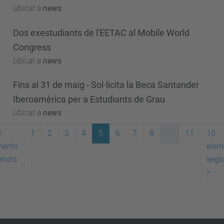
Ubicat a
news
Dos exestudiants de l'EETAC al Mobile World
Congress
Ubicat a
news
Fins al 31 de maig - Sol·licita la Beca Santander
Iberoamèrica per a Estudiants de Grau
Ubicat a
news
0
1
2
3
4
5
6
7
8
...
11
10
ments
elem
riors
segü
>