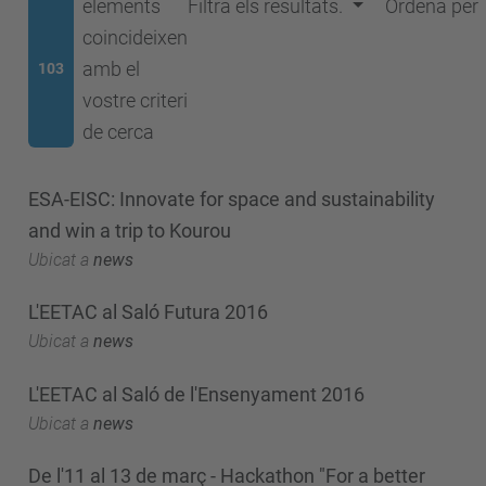
elements
Filtra els resultats.
Ordena per
coincideixen
amb el
103
vostre criteri
de cerca
ESA-EISC: Innovate for space and sustainability
and win a trip to Kourou
Ubicat a
news
L'EETAC al Saló Futura 2016
Ubicat a
news
L'EETAC al Saló de l'Ensenyament 2016
Ubicat a
news
De l'11 al 13 de març - Hackathon "For a better