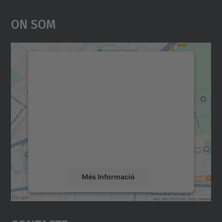
On Som
Necessitem el vostre
consentiment per carregar el
servei Google Maps!
Utilitzem un servei de tercers per incrustar
contingut del mapa que pugui recollir dades
sobre la vostra activitat. Reviseu-ne els
detalls i accepteu el servei per veure el
mapa.
Més Informació
Accepta
powered by
Usercentrics Consent