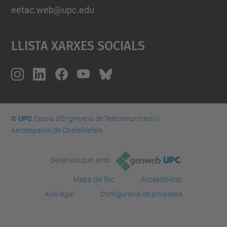
eetac.web@upc.edu
Llista Xarxes Socials
© UPC
Escola d'Enginyeria de Telecomunicació i
Aeroespacial de Castelldefels
Desenvolupat amb
Mapa del lloc
Accessibilitat
Avís legal
Configuració de privadesa