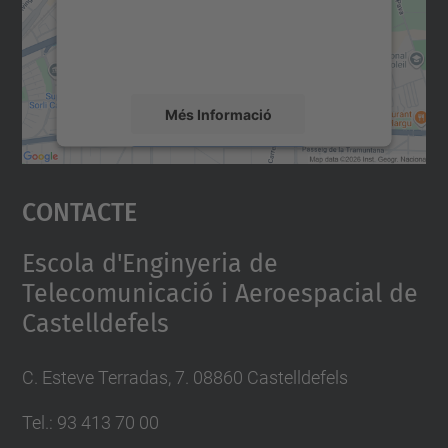
sobre la vostra activitat. Reviseu-ne els
detalls i accepteu el servei per veure el
mapa.
Més Informació
Accepta
Contacte
powered by
Usercentrics Consent
Management Platform
Escola d'Enginyeria de
Telecomunicació i Aeroespacial de
Castelldefels
C. Esteve Terradas, 7. 08860 Castelldefels
Tel.: 93 413 70 00