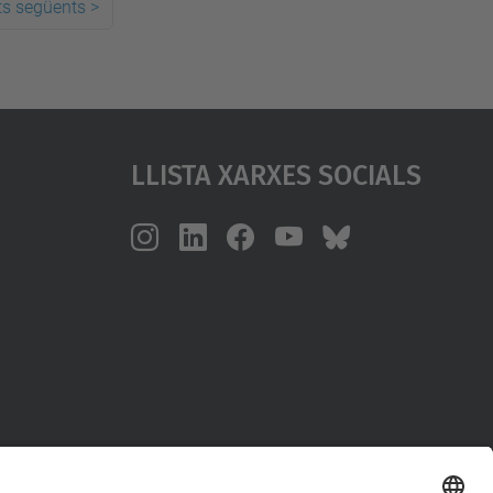
ts següents
>
Llista Xarxes Socials