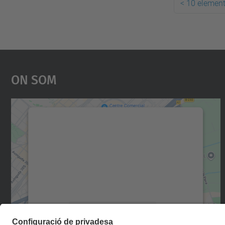
<
10 element
On Som
Necessitem el vostre consentiment
per carregar el servei Google Maps!
Utilitzem un servei de tercers per incrustar
contingut del mapa que pugui recollir dades
sobre la vostra activitat. Reviseu-ne els
detalls i accepteu el servei per veure el mapa.
Més Informació