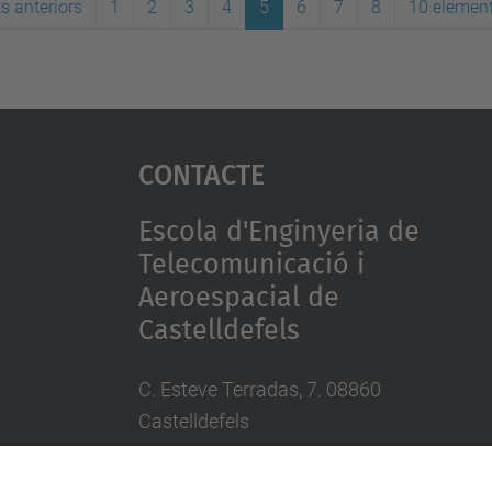
s anteriors
1
2
3
4
5
6
7
8
10 elemen
Contacte
Escola d'Enginyeria de
Telecomunicació i
Aeroespacial de
Castelldefels
C. Esteve Terradas, 7. 08860
Castelldefels
Tel.: 93 413 70 00