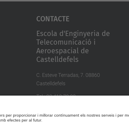
Contacte
Escola d'Enginyeria de
Telecomunicació i
Aeroespacial de
Castelldefels
C. Esteve Terradas, 7. 08860
Castelldefels
Tel.: 93 413 70 00
eetac.web@upc.edu