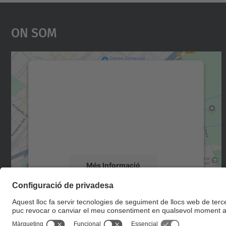
On Som
Necessitem el vostre consentiment
per carregar el servei Google Maps!
Utilitzem un servei de tercers per incrustar
contingut del mapa que pugui recollir dades
sobre la vostra activitat. Reviseu-ne els
detalls i accepteu el servei per veure el mapa.
Més Informació
Accepta
powered by
Usercentrics Consent
Management Platform