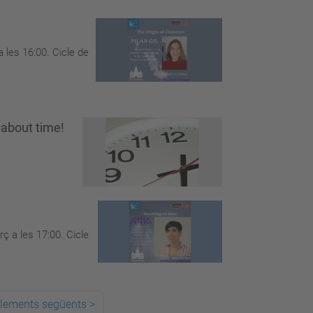
 les 16:00. Cicle de
 about time!
ç a les 17:00. Cicle
elements següents
>