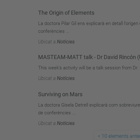
The Origin of Elements
La doctora Pilar Gil ens explicarà en detall l’orig
conferències ...
Ubicat a
Notícies
MASTEAM-MATT talk - Dr David Rincón (UP
This week's activity will be a talk session from Dr
Ubicat a
Notícies
Surviving on Mars
La doctora Gisela Detrell explicarà com sobreviu
de conferències ...
Ubicat a
Notícies
<
10 elements anter