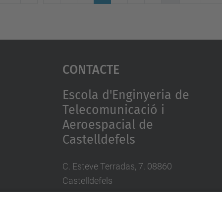
Contacte
Escola d'Enginyeria de
Telecomunicació i
Aeroespacial de
Castelldefels
C. Esteve Terradas, 7. 08860
Castelldefels
Tel.: 93 413 70 00