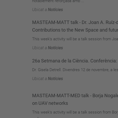
notablement reforçada amb ...
Ubicat a
Notícies
MASTEAM-MATT talk - Dr. Joan A. Ruíz-d
Contributions to the New Space and futu
This week's activity will be a talk session from 
Ubicat a
Notícies
26a Setmana de la Ciència. Conferència: 
Dr. Gisela Detrell. Divendres 12 de novembre, a le
Ubicat a
Notícies
MASTEAM-MATT-MED talk - Borja Nogales (
on UAV networks
This week's activity will be a talk session from B