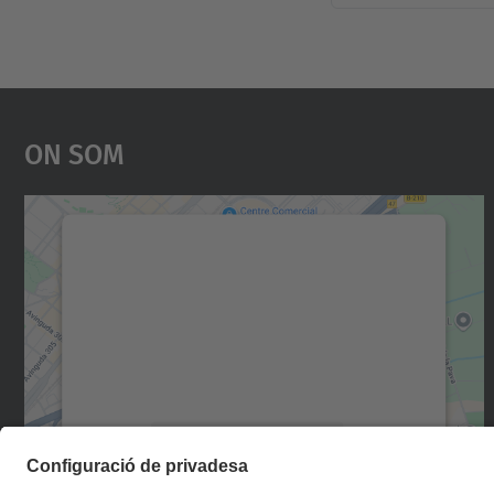
On Som
Necessitem el vostre consentiment
per carregar el servei Google Maps!
Utilitzem un servei de tercers per incrustar
contingut del mapa que pugui recollir dades
sobre la vostra activitat. Reviseu-ne els
detalls i accepteu el servei per veure el mapa.
Més Informació