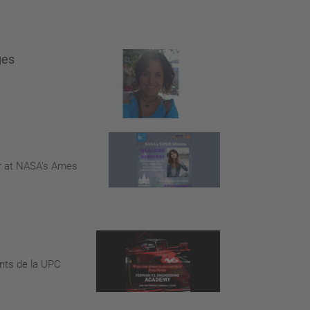
ges
r at NASA's Ames
ants de la UPC