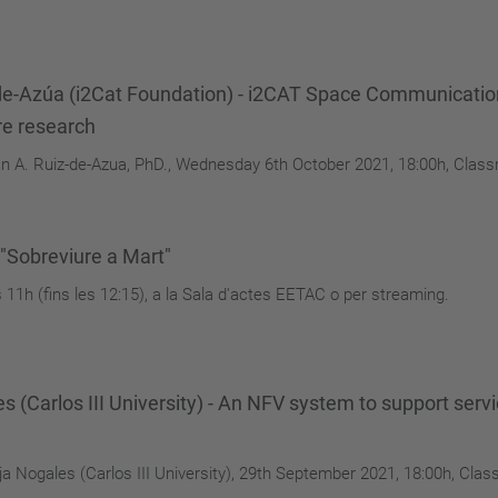
e-Azúa (i2Cat Foundation) - i2CAT Space Communicatio
re research
Joan A. Ruiz-de-Azua, PhD., Wednesday 6th October 2021, 18:00h, Clas
"Sobreviure a Mart"
s 11h (fins les 12:15), a la Sala d'actes EETAC o per streaming.
Carlos III University) - An NFV system to support servi
orja Nogales (Carlos III University), 29th September 2021, 18:00h, Cl