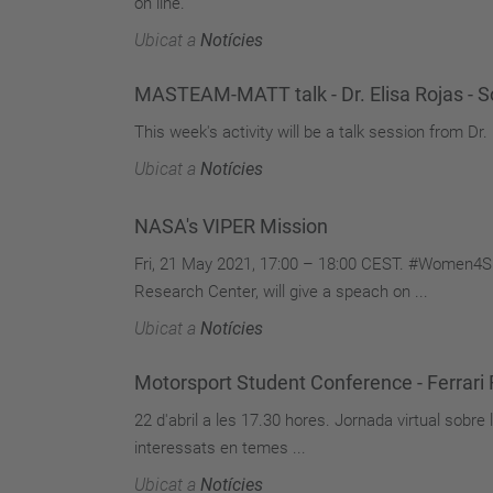
on line.
Ubicat a
Notícies
MASTEAM-MATT talk - Dr. Elisa Rojas - S
This week's activity will be a talk session from Dr.
Ubicat a
Notícies
NASA's VIPER Mission
Fri, 21 May 2021, 17:00 – 18:00 CEST. #Wome
Research Center, will give a speach on ...
Ubicat a
Notícies
Motorsport Student Conference - Ferrar
22 d'abril a les 17.30 hores. Jornada virtual sobre
interessats en temes ...
Ubicat a
Notícies