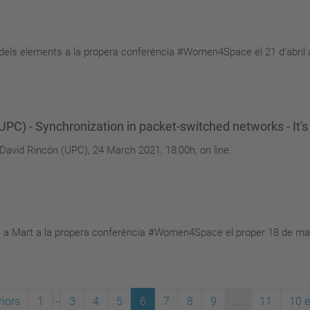
en dels elements a la propera conferència #Women4Space el 21 d'abril a
C) - Synchronization in packet-switched networks - It's
. David Rincón (UPC), 24 March 2021, 18:00h, on line.
re a Mart a la propera conferència #Women4Space el proper 18 de mar
...
iors
1
3
4
5
6
7
8
9
...
11
10 