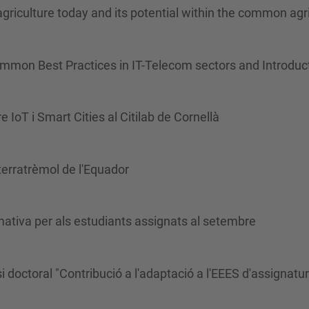
griculture today and its potential within the common agric
mon Best Practices in IT-Telecom sectors and Introducti
IoT i Smart Cities al Citilab de Cornellà
 terratrèmol de l'Equador
ativa per als estudiants assignats al setembre
i doctoral "Contribució a l'adaptació a l'EEES d'assignat