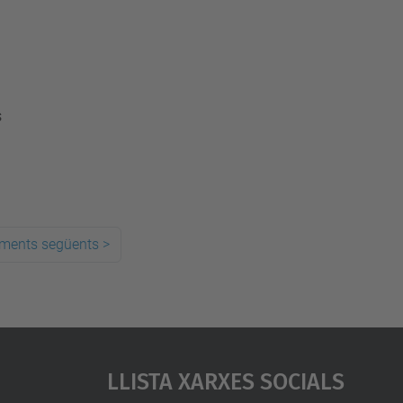
s
ements següents
>
Llista Xarxes Socials