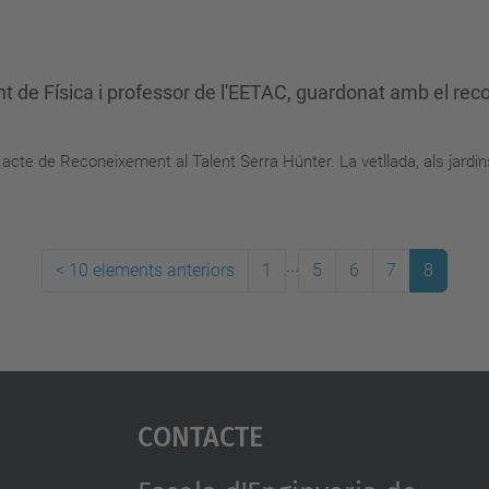
nt de Física i professor de l'EETAC, guardonat amb el re
 acte de Reconeixement al Talent Serra Húnter. La vetllada, als jardin
...
<
10 elements anteriors
1
5
6
7
8
Contacte