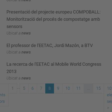
Presentació del projecte europeu COMPOBALL:
Monitorització del procés de compostatge amb
sensors
Ubicat a
news
El professor de l'EETAC, Jordi Mazón, a BTV
Ubicat a
news
La recerca de l'EETAC al Mobile World Congress
2013
Ubicat a
news
...
1
5
6
7
8
9
10
11
...
15
10
nts
el
ors
se
>