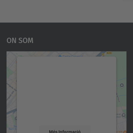
On Som
Necessitem el vostre
consentiment per carregar el
servei Google Maps!
Utilitzem un servei de tercers per incrustar
contingut del mapa que pugui recollir dades
sobre la vostra activitat. Reviseu-ne els
detalls i accepteu el servei per veure el
mapa.
Més Informació