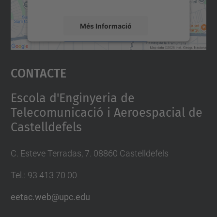
mapa.
Més Informació
Accepta
Contacte
powered by
Usercentrics Consent
Management Platform
Escola d'Enginyeria de
Telecomunicació i Aeroespacial de
Castelldefels
C. Esteve Terradas, 7. 08860 Castelldefels
Tel.: 93 413 70 00
eetac.web@upc.edu