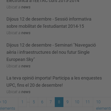
Electrònica a l'EETAC curs 2013-2014
Ubicat a
news
Dijous 12 de desembre - Sessió informativa
sobre mobilitat de l'estudiantat 2014-15
Ubicat a
news
Dijous 12 de desembre - Seminari "Navegació
aèria i infraestructures del nou futur Single
European Sky"
Ubicat a
news
La teva opinió importa! Participa a les enquestes
UPC, fins el 20 de desembre!
Ubicat a
news
...
<
10
1
5
6
7
8
9
10
11
10
elements
element