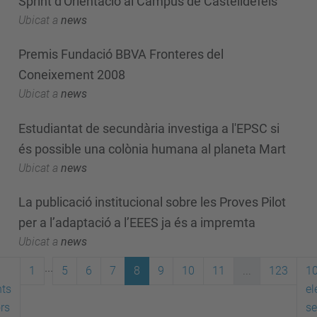
Sprint d'Orientació al Campus de Castelldefels
Ubicat a
news
Premis Fundació BBVA Fronteres del
Coneixement 2008
Ubicat a
news
Estudiantat de secundària investiga a l'EPSC si
és possible una colònia humana al planeta Mart
Ubicat a
news
La publicació institucional sobre les Proves Pilot
per a l’adaptació a l’EEES ja és a impremta
Ubicat a
news
...
1
5
6
7
8
9
10
11
...
123
1
ts
el
ors
se