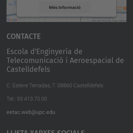
Més Informació
Accepta
Contacte
powered by
Usercentrics Consent
Management Platform
Escola d'Enginyeria de
Telecomunicació i Aeroespacial de
Castelldefels
C. Esteve Terradas, 7. 08860 Castelldefels
Tel.: 93 413 70 00
eetac.web@upc.edu
Llista Xarxes Socials