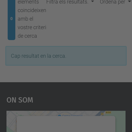
elements
Filtra els resultats.
Ordena per
coincideixen
amb el
0
vostre criteri
de cerca
Cap resultat en la cerca.
On Som
Necessitem el vostre