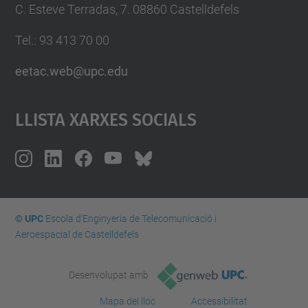
C. Esteve Terradas, 7. 08860 Castelldefels
Tel.: 93 413 70 00
eetac.web@upc.edu
Llista Xarxes Socials
© UPC
Escola d'Enginyeria de Telecomunicació i
Aeroespacial de Castelldefels
Desenvolupat amb
Mapa del lloc
Accessibilitat