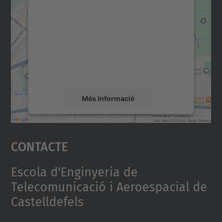
consentiment per carregar el
servei Google Maps!
Utilitzem un servei de tercers per incrustar
contingut del mapa que pugui recollir dades
sobre la vostra activitat. Reviseu-ne els
detalls i accepteu el servei per veure el
mapa.
Més Informació
Accepta
Contacte
powered by
Usercentrics Consent
Management Platform
Escola d'Enginyeria de
Telecomunicació i Aeroespacial de
Castelldefels