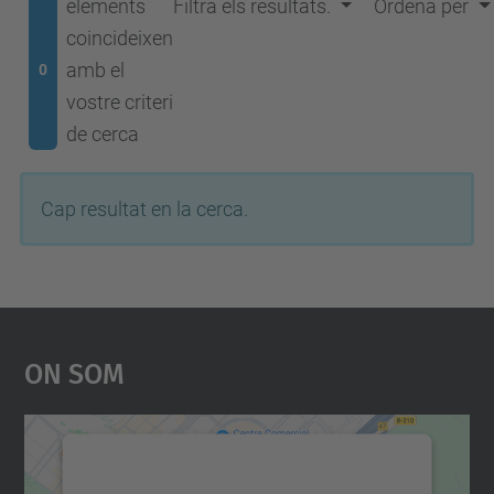
elements
Filtra els resultats.
Ordena per
coincideixen
amb el
0
vostre criteri
de cerca
Cap resultat en la cerca.
On Som
Necessitem el vostre