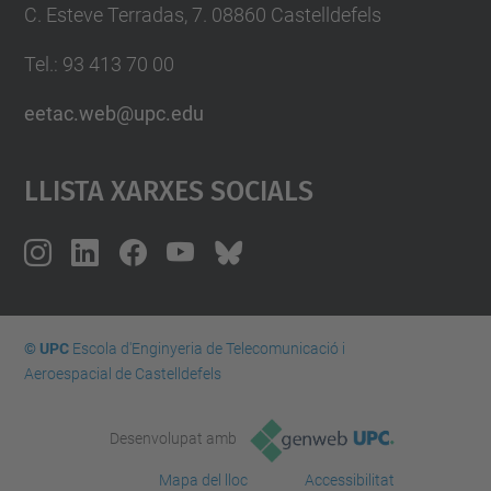
C. Esteve Terradas, 7. 08860 Castelldefels
Tel.: 93 413 70 00
eetac.web@upc.edu
Llista Xarxes Socials
© UPC
Escola d'Enginyeria de Telecomunicació i
Aeroespacial de Castelldefels
Desenvolupat amb
Mapa del lloc
Accessibilitat