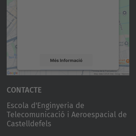
consentiment per carregar el
servei Google Maps!
Utilitzem un servei de tercers per incrustar
contingut del mapa que pugui recollir dades
sobre la vostra activitat. Reviseu-ne els
detalls i accepteu el servei per veure el
mapa.
Més Informació
Accepta
Contacte
powered by
Usercentrics Consent
Management Platform
Escola d'Enginyeria de
Telecomunicació i Aeroespacial de
Castelldefels