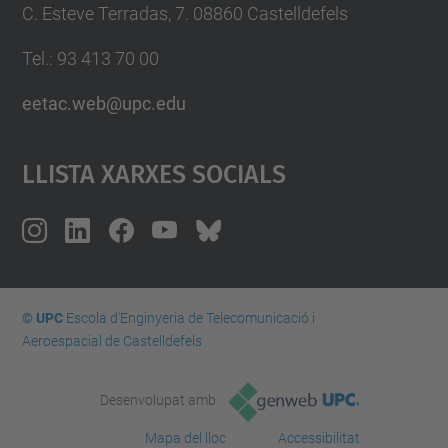
C. Esteve Terradas, 7. 08860 Castelldefels
Tel.: 93 413 70 00
eetac.web@upc.edu
Llista Xarxes Socials
© UPC
Escola d'Enginyeria de Telecomunicació i
Aeroespacial de Castelldefels
Desenvolupat amb
Mapa del lloc
Accessibilitat