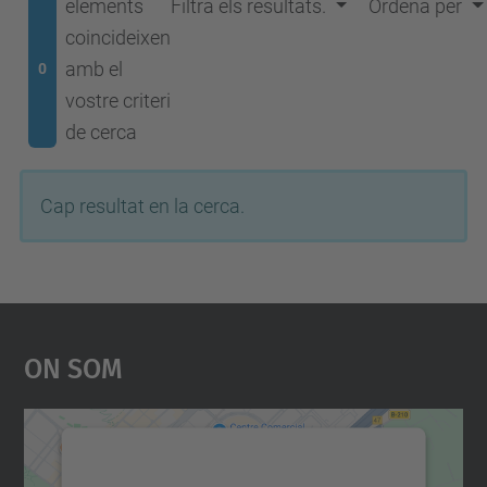
elements
Filtra els resultats.
Ordena per
coincideixen
amb el
0
vostre criteri
de cerca
Cap resultat en la cerca.
On Som
Necessitem el vostre