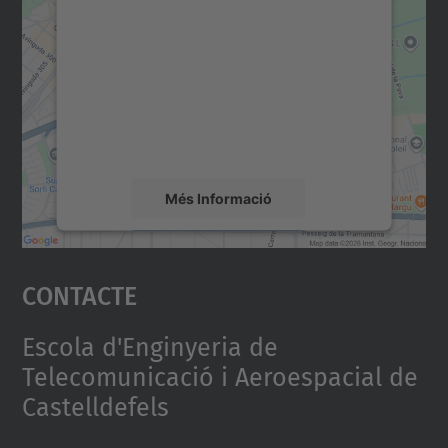
consentiment per carregar el
servei Google Maps!
Utilitzem un servei de tercers per incrustar
contingut del mapa que pugui recollir dades
sobre la vostra activitat. Reviseu-ne els
detalls i accepteu el servei per veure el
mapa.
Més Informació
Accepta
Contacte
powered by
Usercentrics Consent
Management Platform
Escola d'Enginyeria de
Telecomunicació i Aeroespacial de
Castelldefels