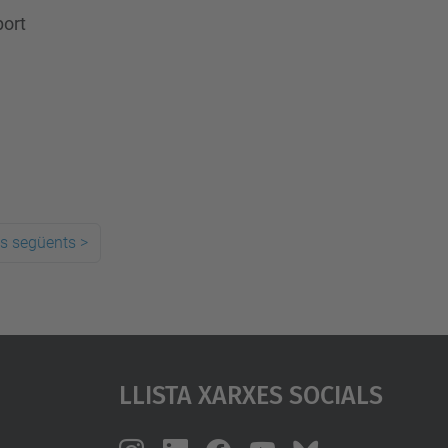
port
s següents
>
Llista Xarxes Socials