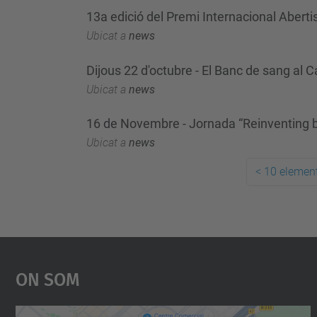
13a edició del Premi Internacional Aberti
Ubicat a
news
Dijous 22 d'octubre - El Banc de sang al
Ubicat a
news
16 de Novembre - Jornada “Reinventing 
Ubicat a
news
<
10 element
On Som