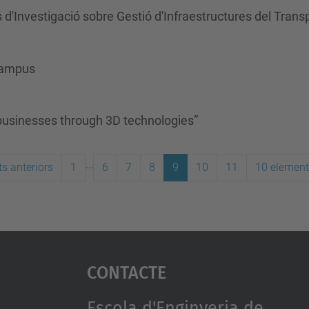
s d'Investigació sobre Gestió d'Infraestructures del Trans
 Campus
businesses through 3D technologies”
...
s anteriors
1
6
7
8
9
10
11
10 element
Contacte
Escola d'Enginyeria de