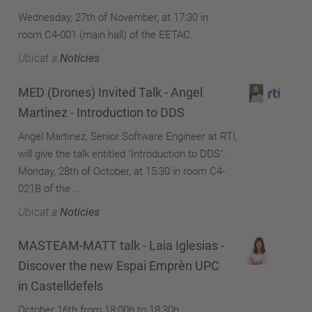
Wednesday, 27th of November, at 17:30 in
room C4-001 (main hall) of the EETAC.
Ubicat a
Notícies
MED (Drones) Invited Talk - Angel
Martinez - Introduction to DDS
Angel Martinez, Senior Software Engineer at RTI,
will give the talk entitled "Introduction to DDS".
Monday, 28th of October, at 15:30 in room C4-
021B of the ...
Ubicat a
Notícies
MASTEAM-MATT talk - Laia Iglesias -
Discover the new Espai Emprèn UPC
in Castelldefels
October 16th from 18:00h to 18:30h