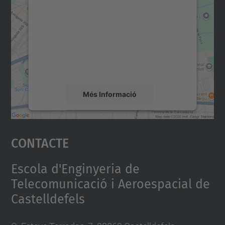
servei Google Maps!
Utilitzem un servei de tercers per incrustar
contingut del mapa que pugui recollir dades
sobre la vostra activitat. Reviseu-ne els
detalls i accepteu el servei per veure el
mapa.
Més Informació
Accepta
Contacte
powered by
Usercentrics Consent
Management Platform
Escola d'Enginyeria de
Telecomunicació i Aeroespacial de
Castelldefels