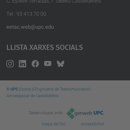
C. Esteve Terradas, 7. 08860 Castelldefels
Tel.: 93 413 70 00
eetac.web@upc.edu
Llista Xarxes Socials
© UPC
Escola d'Enginyeria de Telecomunicació i
Aeroespacial de Castelldefels
Desenvolupat amb
Mapa del lloc
Accessibilitat