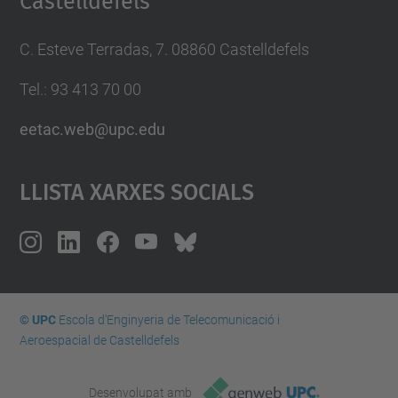
Castelldefels
C. Esteve Terradas, 7. 08860 Castelldefels
Tel.: 93 413 70 00
eetac.web@upc.edu
Llista Xarxes Socials
© UPC
Escola d'Enginyeria de Telecomunicació i
Aeroespacial de Castelldefels
Desenvolupat amb