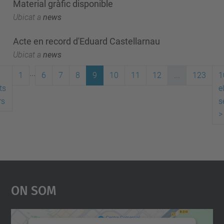
Material gràfic disponible
Ubicat a
news
Acte en record d'Eduard Castellarnau
Ubicat a
news
...
1
6
7
8
9
10
11
12
...
123
1
ts
e
rs
s
>
On Som