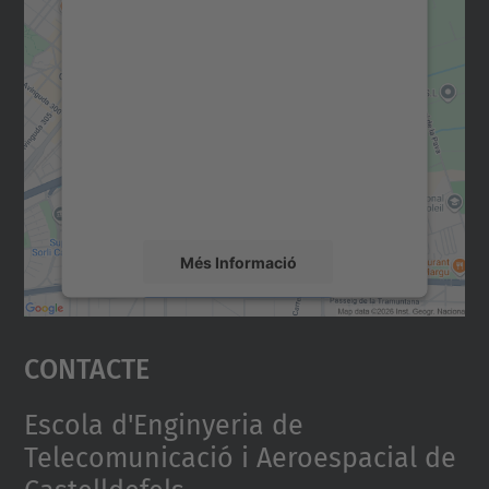
Necessitem el vostre
consentiment per carregar el
servei Google Maps!
Utilitzem un servei de tercers per incrustar
contingut del mapa que pugui recollir dades
sobre la vostra activitat. Reviseu-ne els
detalls i accepteu el servei per veure el
mapa.
Més Informació
Accepta
Contacte
powered by
Usercentrics Consent
Management Platform
Escola d'Enginyeria de
Telecomunicació i Aeroespacial de