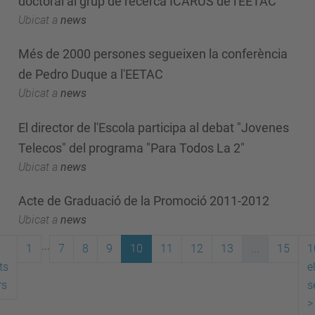
doctoral al grup de recerca ICARUS de l'EETAC
Ubicat a
news
Més de 2000 persones segueixen la conferència
de Pedro Duque a l'EETAC
Ubicat a
news
El director de l'Escola participa al debat "Jovenes
Telecos" del programa "Para Todos La 2"
Ubicat a
news
Acte de Graduació de la Promoció 2011-2012
Ubicat a
news
...
1
7
8
9
10
11
12
13
...
15
1
ts
e
rs
s
>