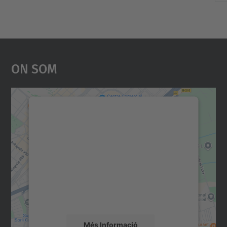
On Som
Necessitem el vostre
consentiment per carregar el
servei Google Maps!
Utilitzem un servei de tercers per incrustar
contingut del mapa que pugui recollir dades
sobre la vostra activitat. Reviseu-ne els
detalls i accepteu el servei per veure el
mapa.
Més Informació