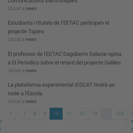
Comunicacions Electròniques
Ubicat a
news
Estudiants i titulats de l’EETAC participen el
projecte Tapies
Ubicat a
news
El professor de l'EETAC Dagoberto Salazar opina
a El Periodico sobre el retard del projecte Galileo
Ubicat a
news
La plataforma experimental d'i2CAT tindrà un
node a l'Escola
Ubicat a
news
...
1
7
8
9
10
11
12
13
...
123
s
s