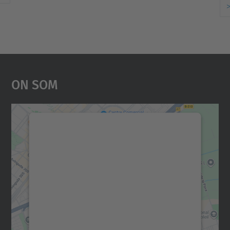
On Som
Necessitem el vostre
consentiment per carregar el
servei Google Maps!
Utilitzem un servei de tercers per incrustar
contingut del mapa que pugui recollir dades
sobre la vostra activitat. Reviseu-ne els
detalls i accepteu el servei per veure el
mapa.