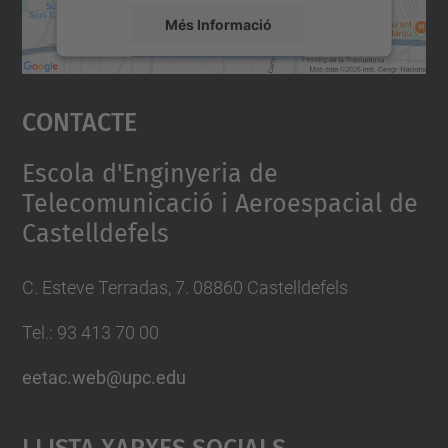
Més Informació
Accepta
Contacte
powered by
Usercentrics Consent
Management Platform
Escola d'Enginyeria de
Telecomunicació i Aeroespacial de
Castelldefels
C. Esteve Terradas, 7. 08860 Castelldefels
Tel.: 93 413 70 00
eetac.web@upc.edu
Llista Xarxes Socials