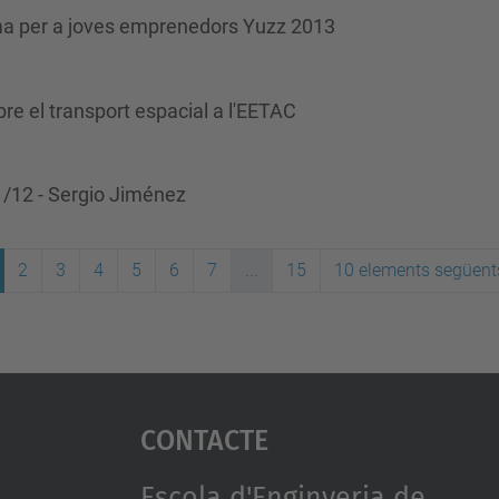
ama per a joves emprenedors Yuzz 2013
bre el transport espacial a l'EETAC
1/12 - Sergio Jiménez
2
3
4
5
6
7
...
15
10 elements següent
Contacte
Escola d'Enginyeria de