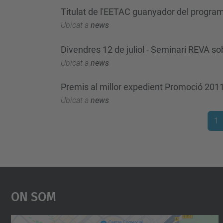
Titulat de l'EETAC guanyador del progr
Ubicat a
news
Divendres 12 de juliol - Seminari REVA so
Ubicat a
news
Premis al millor expedient Promoció 201
Ubicat a
news
1
On Som