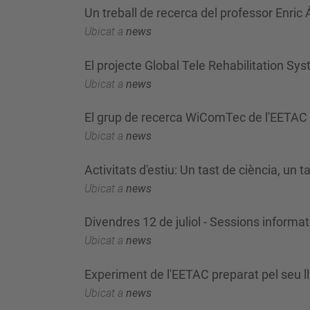
Un treball de recerca del professor Enric 
Ubicat a
news
El projecte Global Tele Rehabilitation S
Ubicat a
news
El grup de recerca WiComTec de l'EETAC 
Ubicat a
news
Activitats d'estiu: Un tast de ciència, un 
Ubicat a
news
Divendres 12 de juliol - Sessions informat
Ubicat a
news
Experiment de l'EETAC preparat pel seu l
Ubicat a
news