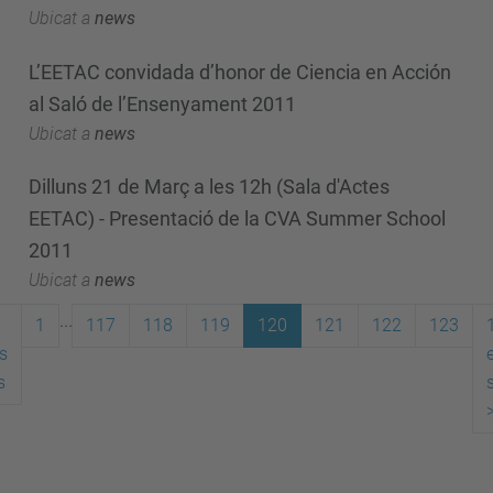
Ubicat a
news
L’EETAC convidada d’honor de Ciencia en Acción
al Saló de l’Ensenyament 2011
Ubicat a
news
Dilluns 21 de Març a les 12h (Sala d'Actes
EETAC) - Presentació de la CVA Summer School
2011
Ubicat a
news
...
1
117
118
119
120
121
122
123
s
s