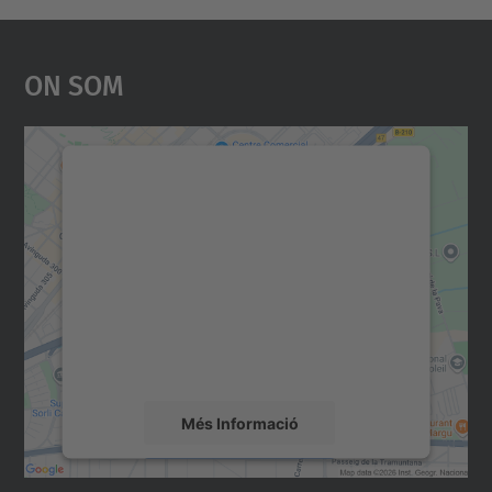
On Som
Necessitem el vostre
consentiment per carregar el
servei Google Maps!
Utilitzem un servei de tercers per incrustar
contingut del mapa que pugui recollir dades
sobre la vostra activitat. Reviseu-ne els
detalls i accepteu el servei per veure el
mapa.
Més Informació
Accepta