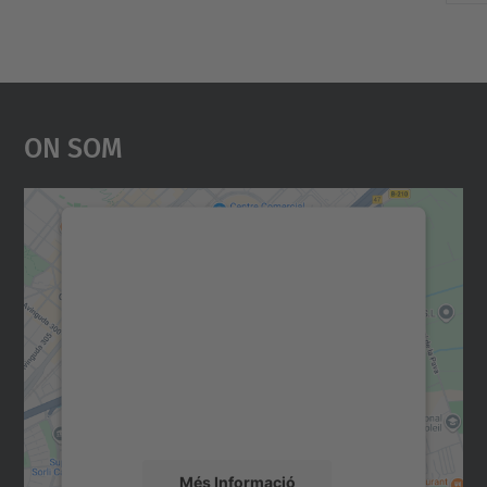
On Som
Necessitem el vostre
consentiment per carregar el
servei Google Maps!
Utilitzem un servei de tercers per incrustar
contingut del mapa que pugui recollir dades
sobre la vostra activitat. Reviseu-ne els
detalls i accepteu el servei per veure el
mapa.
Més Informació