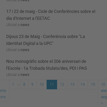
17 i 22 de maig - Cicle de Conferències sobre el
dia d'Internet a l'EETAC
Ubicat a
news
Dijous 23 de Maig - Conferència sobre "La
Identitat Digital a la UPC"
Ubicat a
news
Nou monogràfic sobre el 20è aniversari de
l'Escola - 1a Trobada titulats/des, PDI i PAS
Ubicat a
news
...
1
8
9
10
11
12
13
14
15
10
ents
ele
iors
seg
>