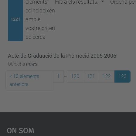
elements
Filtra els resultats.
Ordena pe
coincideixen
amb el
1221
vostre criteri
de cerca
Acte de Graduació de la Promoció 2005-2006
Ubicat a
news
...
<
10 elements
1
120
121
122
123
anteriors
On Som