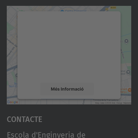
Necessitem el vostre
consentiment per carregar el
servei Google Maps!
Utilitzem un servei de tercers per incrustar
contingut del mapa que pugui recollir dades
sobre la vostra activitat. Reviseu-ne els
detalls i accepteu el servei per veure el
mapa.
Més Informació
Accepta
Contacte
powered by
Usercentrics Consent
Management Platform
Escola d'Enginyeria de