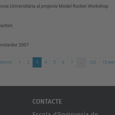
cència Universitària al projecte Model Rocket Workshop
arítim
Aerotardor 2007
teriors
1
2
3
4
5
6
7
...
123
10 ele
Contacte
Escola d'Enginyeria de