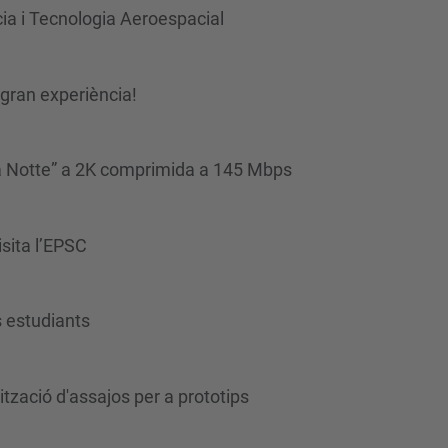
cia i Tecnologia Aeroespacial
gran experiència!
la Notte” a 2K comprimida a 145 Mbps
sita l’EPSC
s estudiants
tzació d'assajos per a prototips