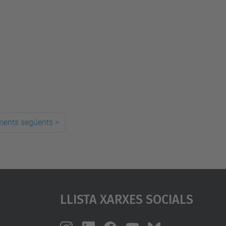
ments següents
>
Llista Xarxes Socials