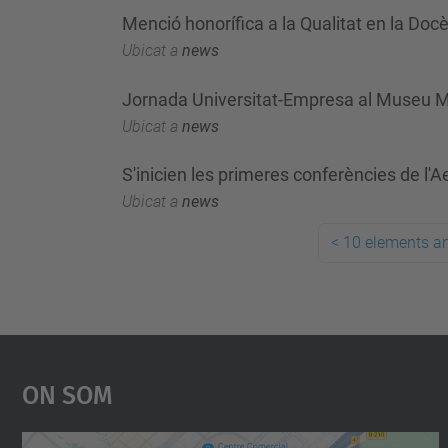
Menció honorífica a la Qualitat en la Do
Ubicat a
news
Jornada Universitat-Empresa al Museu M
Ubicat a
news
S'inicien les primeres conferències de l'
Ubicat a
news
<
10 elements an
On Som