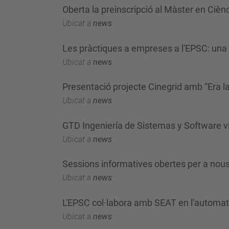
Oberta la preinscripció al Màster en Cièn
Ubicat a
news
Les pràctiques a empreses a l'EPSC: una 
Ubicat a
news
Presentació projecte Cinegrid amb “Era 
Ubicat a
news
GTD Ingeniería de Sistemas y Software vi
Ubicat a
news
Sessions informatives obertes per a nou
Ubicat a
news
L'EPSC col·labora amb SEAT en l'automati
Ubicat a
news