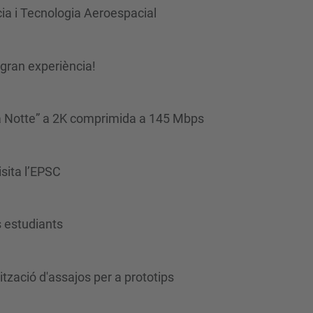
cia i Tecnologia Aeroespacial
gran experiència!
la Notte” a 2K comprimida a 145 Mbps
sita l’EPSC
s estudiants
tzació d'assajos per a prototips