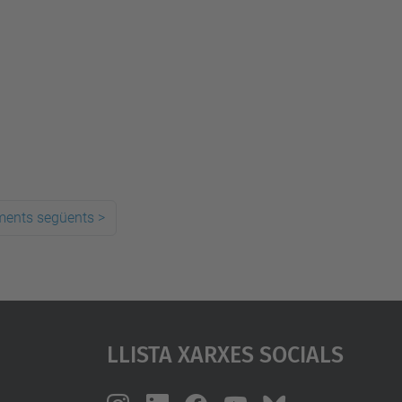
ments següents
>
Llista Xarxes Socials