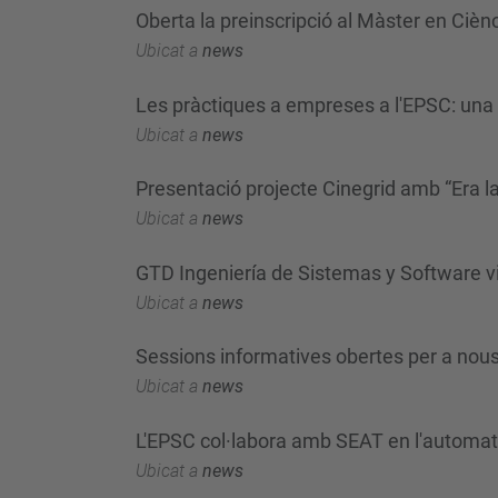
Oberta la preinscripció al Màster en Cièn
Ubicat a
news
Les pràctiques a empreses a l'EPSC: una 
Ubicat a
news
Presentació projecte Cinegrid amb “Era 
Ubicat a
news
GTD Ingeniería de Sistemas y Software vi
Ubicat a
news
Sessions informatives obertes per a nou
Ubicat a
news
L'EPSC col·labora amb SEAT en l'automati
Ubicat a
news