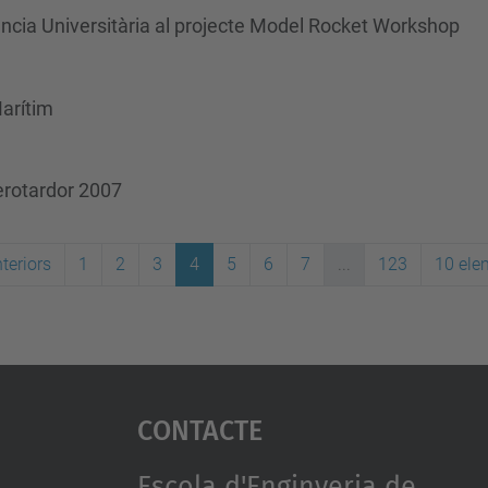
cència Universitària al projecte Model Rocket Workshop
arítim
Aerotardor 2007
teriors
1
2
3
4
5
6
7
...
123
10 ele
Contacte
Escola d'Enginyeria de