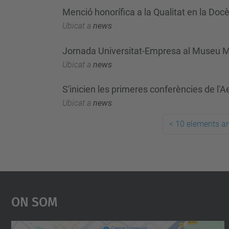
Menció honorífica a la Qualitat en la Do
Ubicat a
news
Jornada Universitat-Empresa al Museu M
Ubicat a
news
S'inicien les primeres conferències de l'
Ubicat a
news
<
10 elements an
On Som