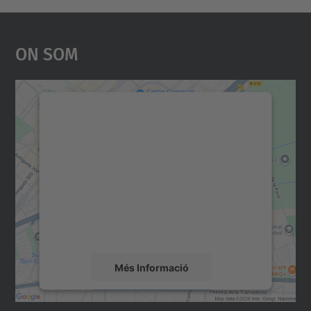
On Som
Necessitem el vostre
consentiment per carregar el
servei Google Maps!
Utilitzem un servei de tercers per incrustar
contingut del mapa que pugui recollir dades
sobre la vostra activitat. Reviseu-ne els
detalls i accepteu el servei per veure el
mapa.
Més Informació
Accepta