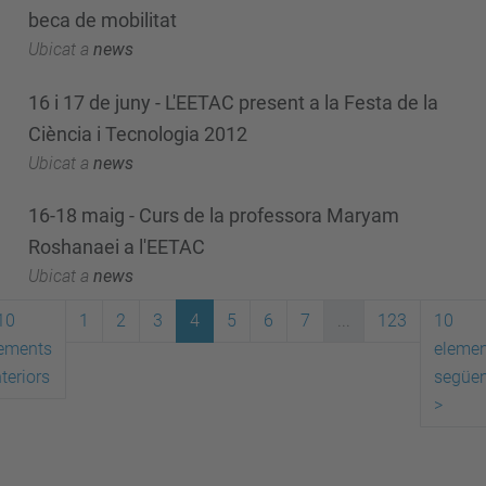
beca de mobilitat
Ubicat a
news
16 i 17 de juny - L'EETAC present a la Festa de la
Ciència i Tecnologia 2012
Ubicat a
news
16-18 maig - Curs de la professora Maryam
Roshanaei a l'EETAC
Ubicat a
news
10
1
2
3
4
5
6
7
...
123
10
ements
elemen
teriors
següen
>