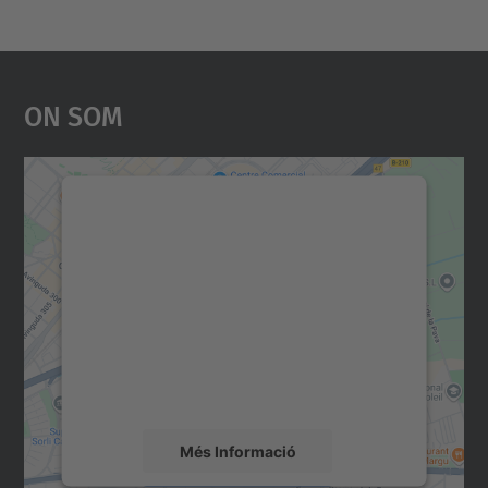
On Som
Necessitem el vostre
consentiment per carregar el
servei Google Maps!
Utilitzem un servei de tercers per incrustar
contingut del mapa que pugui recollir dades
sobre la vostra activitat. Reviseu-ne els
detalls i accepteu el servei per veure el
mapa.
Més Informació