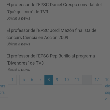
El professor de l'EPSC Daniel Crespo convidat del
"Què qui com" de TV3
Ubicat a
news
El professor de l'EPSC Jordi Mazón finalista del
concurs Ciencia en Acción 2009
Ubicat a
news
El professor de l'EPSC Pep Burillo al programa
"Divendres" de TV3
Ubicat a
news
...
1
5
6
7
8
9
10
11
...
17
10
nts
el
ors
se
>