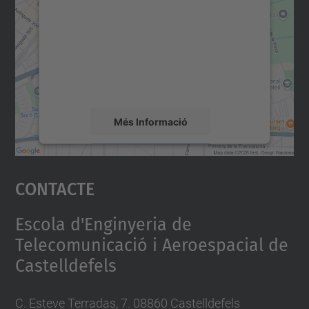
servei Google Maps!
Utilitzem un servei de tercers per incrustar
contingut del mapa que pugui recollir dades
sobre la vostra activitat. Reviseu-ne els
detalls i accepteu el servei per veure el
mapa.
Més Informació
Accepta
Contacte
powered by
Usercentrics Consent
Management Platform
Escola d'Enginyeria de
Telecomunicació i Aeroespacial de
Castelldefels
C. Esteve Terradas, 7. 08860 Castelldefels