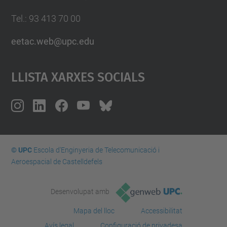
Tel.: 93 413 70 00
eetac.web@upc.edu
Llista Xarxes Socials
© UPC
Escola d'Enginyeria de Telecomunicació i
Aeroespacial de Castelldefels
Desenvolupat amb
Mapa del lloc
Accessibilitat
Avís legal
Configuració de privadesa