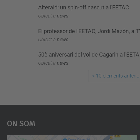
Alteraid: un spin-off nascut a l'EETAC
Ubicat a
news
El professor de l'EETAC, Jordi Mazón, a 
Ubicat a
news
50è aniversari del vol de Gagarin a l'EET
Ubicat a
news
<
10 elements anterio
On Som