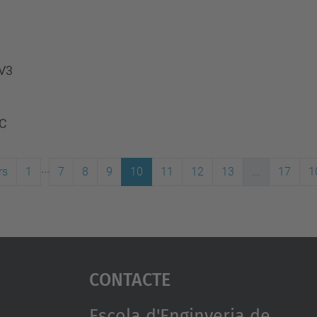
TV3
AC
...
rs
1
7
8
9
10
11
12
13
...
17
1
Contacte
Escola d'Enginyeria de