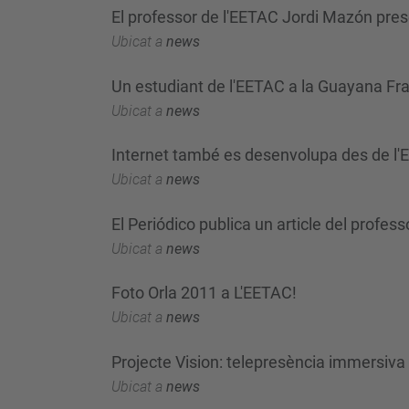
El professor de l'EETAC Jordi Mazón prese
Ubicat a
news
Un estudiant de l'EETAC a la Guayana Fr
Ubicat a
news
Internet també es desenvolupa des de l
Ubicat a
news
El Periódico publica un article del profes
Ubicat a
news
Foto Orla 2011 a L'EETAC!
Ubicat a
news
Projecte Vision: telepresència immersiva
Ubicat a
news