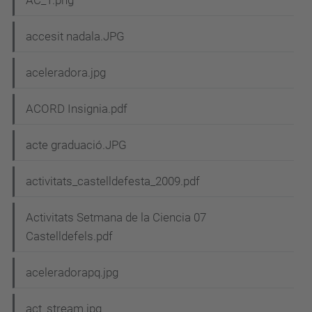
accesit nadala.JPG
aceleradora.jpg
ACORD Insignia.pdf
acte graduació.JPG
activitats_castelldefesta_2009.pdf
Activitats Setmana de la Ciencia 07
Castelldefels.pdf
aceleradorapq.jpg
act_stream.jpg