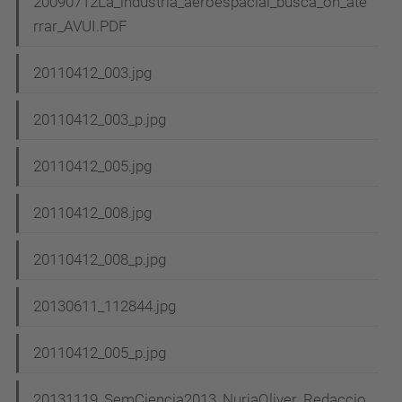
20090712La_industria_aeroespacial_busca_on_ate
rrar_AVUI.PDF
20110412_003.jpg
20110412_003_p.jpg
20110412_005.jpg
20110412_008.jpg
20110412_008_p.jpg
20130611_112844.jpg
20110412_005_p.jpg
20131119_SemCiencia2013_NuriaOliver_Redaccio