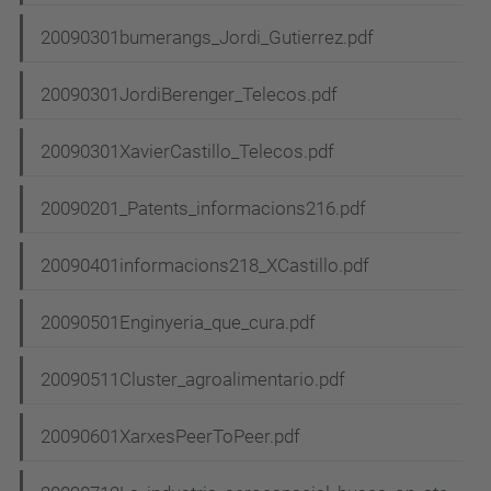
20090301bumerangs_Jordi_Gutierrez.pdf
20090301JordiBerenger_Telecos.pdf
20090301XavierCastillo_Telecos.pdf
20090201_Patents_informacions216.pdf
20090401informacions218_XCastillo.pdf
20090501Enginyeria_que_cura.pdf
20090511Cluster_agroalimentario.pdf
20090601XarxesPeerToPeer.pdf