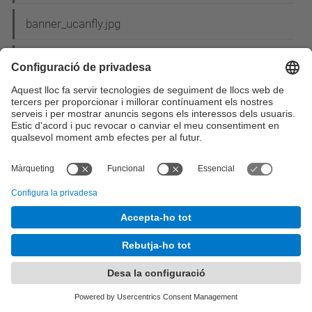
banner_ucanfly.jpg
banyols.jpg
BannerNIT15-300x300.gif
banyols3-2.png
BarcelonaASM12.png
BASESCohesio2008.pdf
bases_concurs_cartell.pdf
Bases del concurs de nadales_2.pdf