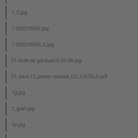
a
c
1_2.jpg
i
1-060216042.jpg
ó
1-060216042_2.jpg
01 Acte de garduació 05-06.jpg
01_esnc12_press release_UC_CATALA.pdf
1g.jpg
1_gran.jpg
1p.jpg