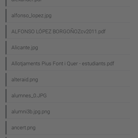
alfonso_lopez.jpg
ALFONSO LÓPEZ BORGOÑOZcv2011.pdf
Alicante.jpg
Allotjaments Pius Font i Quer - estudiants.pdf
alteraid.png
alumnes_0.JPG
alumni3b.jpg.png
ancert.png