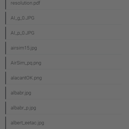
resolution.pdf
AI_g_0.JPG
AI_p_0.JPG
airsim15.jpg
AirSim_pq.png
alacantOK.png
albabr.jpg
albabr_p.jpg
albert_eetac.jpg