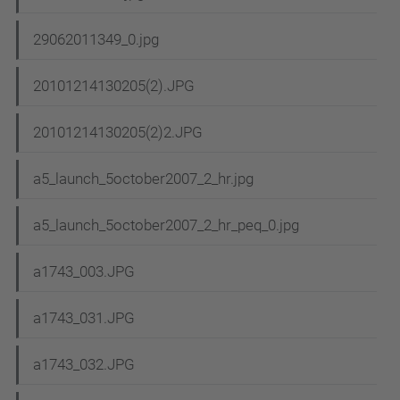
29062011349_0.jpg
20101214130205(2).JPG
20101214130205(2)2.JPG
a5_launch_5october2007_2_hr.jpg
a5_launch_5october2007_2_hr_peq_0.jpg
a1743_003.JPG
a1743_031.JPG
a1743_032.JPG