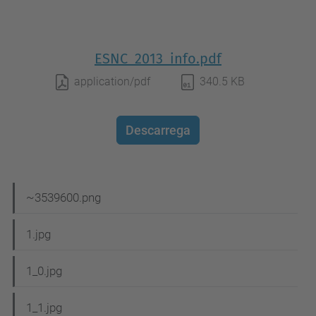
ESNC_2013_info.pdf
application/pdf
340.5 KB
Descarrega
N
~3539600.png
a
1.jpg
v
e
1_0.jpg
g
1_1.jpg