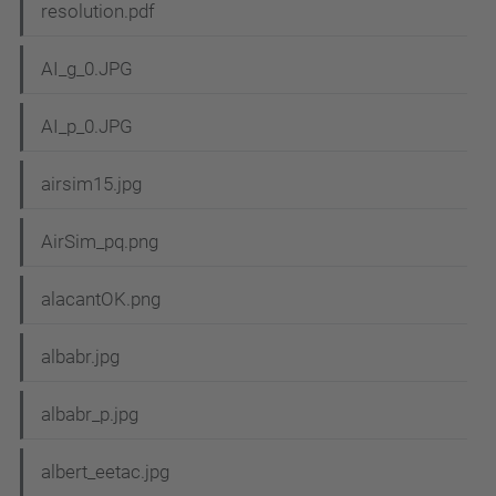
resolution.pdf
AI_g_0.JPG
AI_p_0.JPG
airsim15.jpg
AirSim_pq.png
alacantOK.png
albabr.jpg
albabr_p.jpg
albert_eetac.jpg