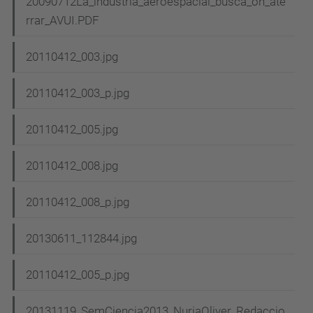
20090712La_industria_aeroespacial_busca_on_ate
rrar_AVUI.PDF
20110412_003.jpg
20110412_003_p.jpg
20110412_005.jpg
20110412_008.jpg
20110412_008_p.jpg
20130611_112844.jpg
20110412_005_p.jpg
20131119_SemCiencia2013_NuriaOliver_Redaccio