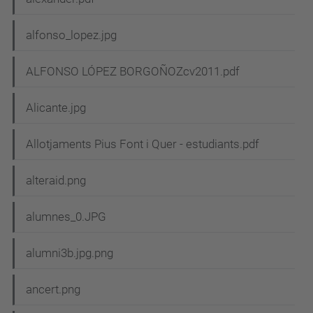
alfonso_lopez.jpg
ALFONSO LÓPEZ BORGOÑOZcv2011.pdf
Alicante.jpg
Allotjaments Pius Font i Quer - estudiants.pdf
alteraid.png
alumnes_0.JPG
alumni3b.jpg.png
ancert.png