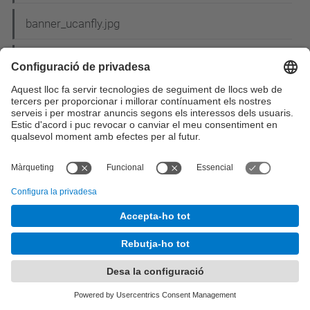
banner_ucanfly.jpg
banyols.jpg
BannerNIT15-300x300.gif
banyols3-2.png
BarcelonaASM12.png
BASESCohesio2008.pdf
bases_concurs_cartell.pdf
Bases del concurs de nadales_2.pdf