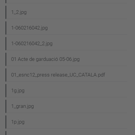
a
c
1_2.jpg
i
1-060216042.jpg
ó
1-060216042_2.jpg
01 Acte de garduació 05-06.jpg
01_esnc12_press release_UC_CATALA.pdf
1g.jpg
1_gran.jpg
1p.jpg