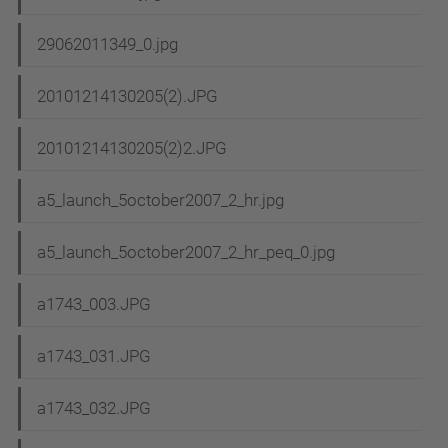
29062011349_0.jpg
20101214130205(2).JPG
20101214130205(2)2.JPG
a5_launch_5october2007_2_hr.jpg
a5_launch_5october2007_2_hr_peq_0.jpg
a1743_003.JPG
a1743_031.JPG
a1743_032.JPG