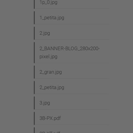
1p_0.jpg
1_petita.jpg
2.jpg
2_BANNER-BLOG_280x200-
pixel.jpg
2_gran.jpg
2_petita.jpg
3.jpg
3B-PX.pdf