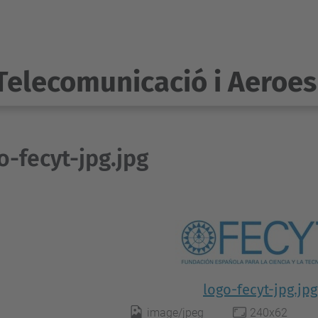
Telecomunicació i Aeroes
o-fecyt-jpg.jpg
logo-fecyt-jpg.jpg
image/jpeg
240x62