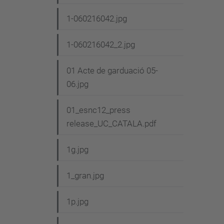
i
1-060216042.jpg
ó
1-060216042_2.jpg
01 Acte de garduació 05-
06.jpg
01_esnc12_press
release_UC_CATALA.pdf
1g.jpg
1_gran.jpg
1p.jpg