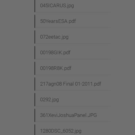
045ICARUS.jpg
50YearsESA.pdf
072eetac.jpg
00198GIK.pdf
00198R8K.pdf
217agn08 Final 01-2011.pdf
0292.jpg
361XeviJoshuaPanel.JPG
1280DSC_6052.jpg