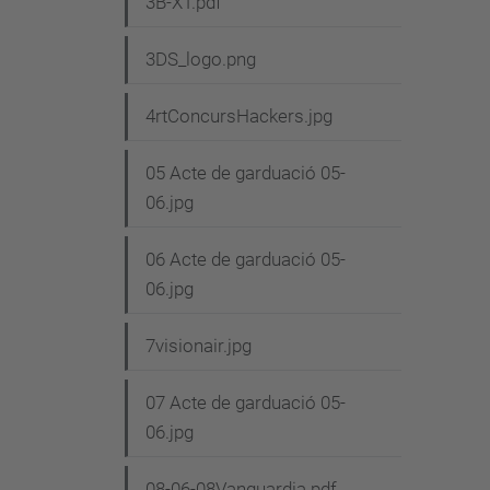
3B-XT.pdf
3DS_logo.png
4rtConcursHackers.jpg
05 Acte de garduació 05-
06.jpg
06 Acte de garduació 05-
06.jpg
7visionair.jpg
07 Acte de garduació 05-
06.jpg
08-06-08Vanguardia.pdf