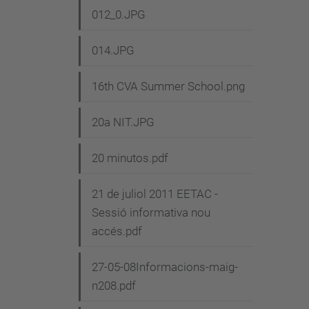
012_0.JPG
014.JPG
16th CVA Summer School.png
20a NIT.JPG
20 minutos.pdf
21 de juliol 2011 EETAC -
Sessió informativa nou
accés.pdf
27-05-08Informacions-maig-
n208.pdf