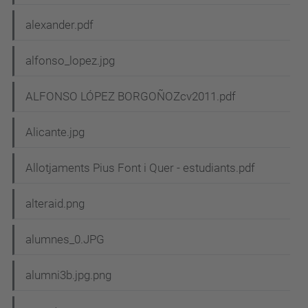
alexander.pdf
alfonso_lopez.jpg
ALFONSO LÓPEZ BORGOÑOZcv2011.pdf
Alicante.jpg
Allotjaments Pius Font i Quer - estudiants.pdf
alteraid.png
alumnes_0.JPG
alumni3b.jpg.png