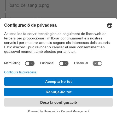
banc_de_sang_p.png
banner_ucanfly.jpg
banyols.jpg
BannerNIT15-300x300.gif
banyols3-2.png
BarcelonaASM12.png
BASESCohesio2008.pdf
bases_concurs_cartell.pdf
Bases del concurs de nadales_2.pdf