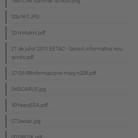
16th CVA Summer School.png
20a NIT.JPG
20 minutos.pdf
21 de juliol 2011 EETAC - Sessió informativa nou
accés.pdf
27-05-08Informacions-maig-n208.pdf
045ICARUS.jpg
50YearsESA.pdf
072eetac.jpg
00198GIK.pdf