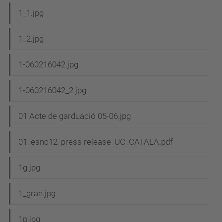
g
1_1.jpg
a
c
1_2.jpg
i
1-060216042.jpg
ó
1-060216042_2.jpg
01 Acte de garduació 05-06.jpg
01_esnc12_press release_UC_CATALA.pdf
1g.jpg
1_gran.jpg
1p.jpg