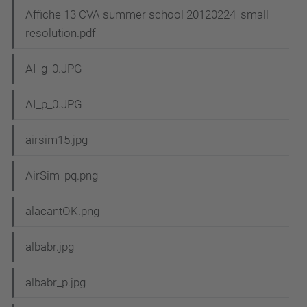
Affiche 13 CVA summer school 20120224_small
resolution.pdf
AI_g_0.JPG
AI_p_0.JPG
airsim15.jpg
AirSim_pq.png
alacantOK.png
albabr.jpg
albabr_p.jpg