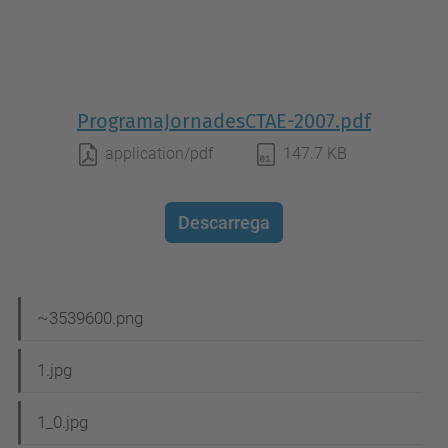
ProgramaJornadesCTAE-2007.pdf
application/pdf
147.7 KB
Descarrega
N
~3539600.png
a
1.jpg
v
e
1_0.jpg