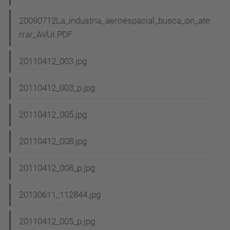
20090712La_industria_aeroespacial_busca_on_ate
rrar_AVUI.PDF
20110412_003.jpg
20110412_003_p.jpg
20110412_005.jpg
20110412_008.jpg
20110412_008_p.jpg
20130611_112844.jpg
20110412_005_p.jpg