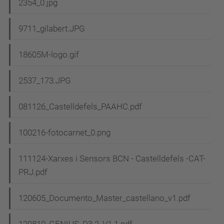
2354_0.jpg
9711_gilabert.JPG
18605M-logo.gif
2537_173.JPG
081126_Castelldefels_PAAHC.pdf
100216-fotocarnet_0.png
111124-Xarxes i Sensors BCN - Castelldefels -CAT-
PRJ.pdf
120605_Documento_Master_castellano_v1.pdf
120810_GENIUS_D3.2_V1.1.pdf