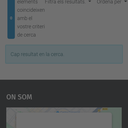
elements
Filtra els resultats.
Ordena per
coincideixen
amb el
0
vostre criteri
de cerca
Cap resultat en la cerca.
On Som
Necessitem el vostre