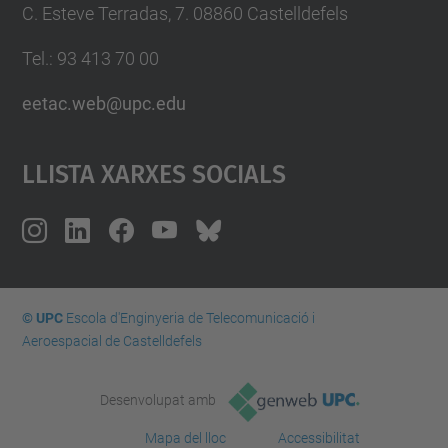
C. Esteve Terradas, 7. 08860 Castelldefels
Tel.: 93 413 70 00
eetac.web@upc.edu
Llista Xarxes Socials
© UPC
Escola d'Enginyeria de Telecomunicació i
Aeroespacial de Castelldefels
Desenvolupat amb
Mapa del lloc
Accessibilitat