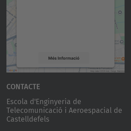
consentiment per carregar el
servei Google Maps!
Utilitzem un servei de tercers per incrustar
contingut del mapa que pugui recollir dades
sobre la vostra activitat. Reviseu-ne els
detalls i accepteu el servei per veure el
mapa.
Més Informació
Accepta
Contacte
powered by
Usercentrics Consent
Management Platform
Escola d'Enginyeria de
Telecomunicació i Aeroespacial de
Castelldefels