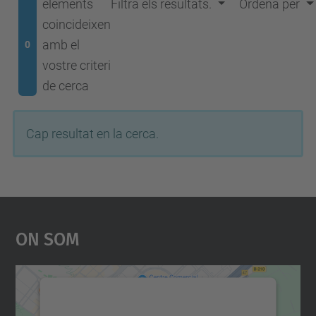
elements
Filtra els resultats.
Ordena per
coincideixen
amb el
0
vostre criteri
de cerca
Cap resultat en la cerca.
On Som
Necessitem el vostre