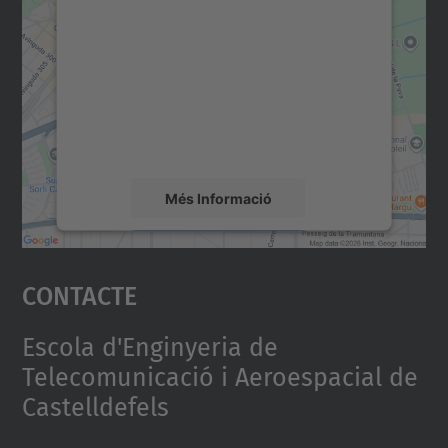
consentiment per carregar el
servei Google Maps!
Utilitzem un servei de tercers per incrustar
contingut del mapa que pugui recollir dades
sobre la vostra activitat. Reviseu-ne els
detalls i accepteu el servei per veure el
mapa.
Més Informació
Accepta
Contacte
powered by
Usercentrics Consent
Management Platform
Escola d'Enginyeria de
Telecomunicació i Aeroespacial de
Castelldefels