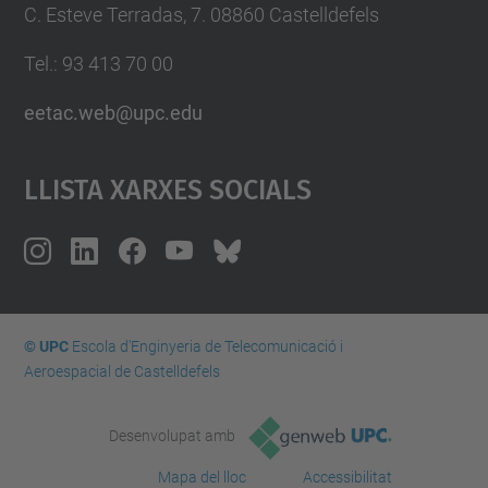
C. Esteve Terradas, 7. 08860 Castelldefels
Tel.: 93 413 70 00
eetac.web@upc.edu
Llista Xarxes Socials
© UPC
Escola d'Enginyeria de Telecomunicació i
Aeroespacial de Castelldefels
Desenvolupat amb
Mapa del lloc
Accessibilitat