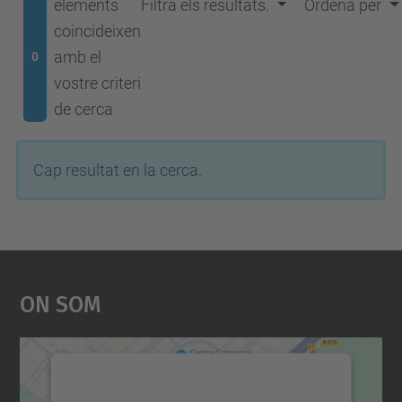
elements
Filtra els resultats.
Ordena per
coincideixen
amb el
0
vostre criteri
de cerca
Cap resultat en la cerca.
On Som
Necessitem el vostre