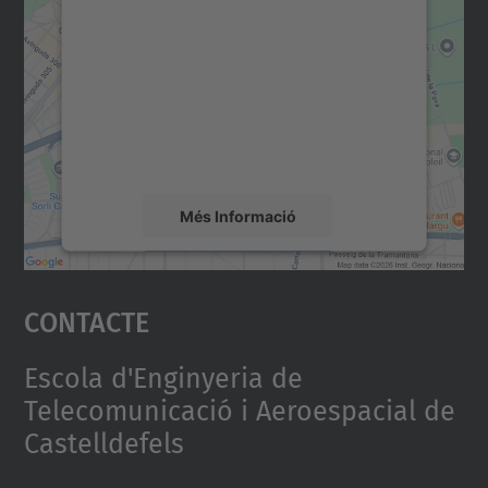
consentiment per carregar el
servei Google Maps!
Utilitzem un servei de tercers per incrustar
contingut del mapa que pugui recollir dades
sobre la vostra activitat. Reviseu-ne els
detalls i accepteu el servei per veure el
mapa.
Més Informació
Accepta
Contacte
powered by
Usercentrics Consent
Management Platform
Escola d'Enginyeria de
Telecomunicació i Aeroespacial de
Castelldefels