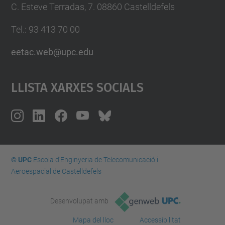
C. Esteve Terradas, 7. 08860 Castelldefels
Tel.: 93 413 70 00
eetac.web@upc.edu
Llista Xarxes Socials
© UPC
Escola d'Enginyeria de Telecomunicació i
Aeroespacial de Castelldefels
Desenvolupat amb
Mapa del lloc
Accessibilitat