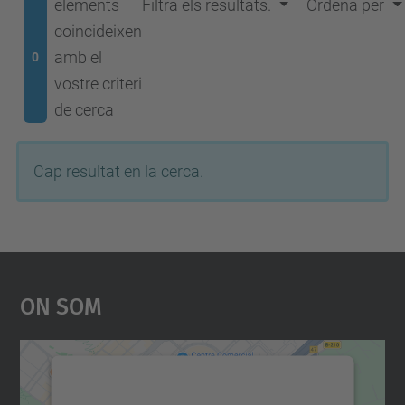
elements
Filtra els resultats.
Ordena per
coincideixen
amb el
0
vostre criteri
de cerca
Cap resultat en la cerca.
On Som
Necessitem el vostre