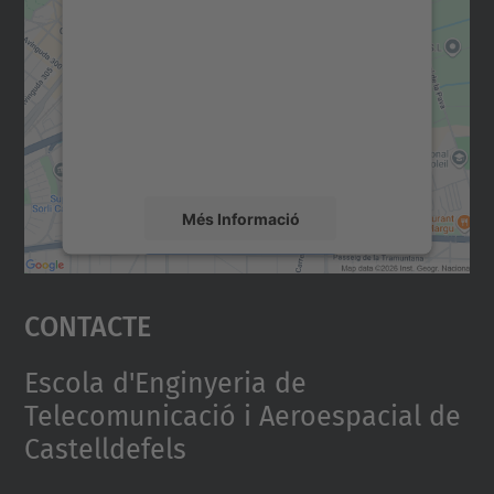
consentiment per carregar el
servei Google Maps!
Utilitzem un servei de tercers per incrustar
contingut del mapa que pugui recollir dades
sobre la vostra activitat. Reviseu-ne els
detalls i accepteu el servei per veure el
mapa.
Més Informació
Accepta
Contacte
powered by
Usercentrics Consent
Management Platform
Escola d'Enginyeria de
Telecomunicació i Aeroespacial de
Castelldefels