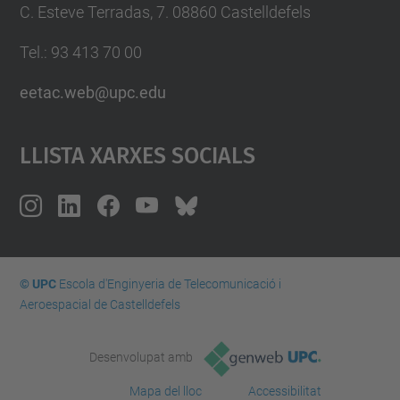
C. Esteve Terradas, 7. 08860 Castelldefels
Tel.: 93 413 70 00
eetac.web@upc.edu
Llista Xarxes Socials
© UPC
Escola d'Enginyeria de Telecomunicació i
Aeroespacial de Castelldefels
Desenvolupat amb
Mapa del lloc
Accessibilitat