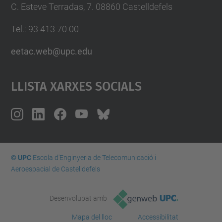
C. Esteve Terradas, 7. 08860 Castelldefels
Tel.: 93 413 70 00
eetac.web@upc.edu
Llista Xarxes Socials
© UPC
Escola d'Enginyeria de Telecomunicació i
Aeroespacial de Castelldefels
Desenvolupat amb
Mapa del lloc
Accessibilitat