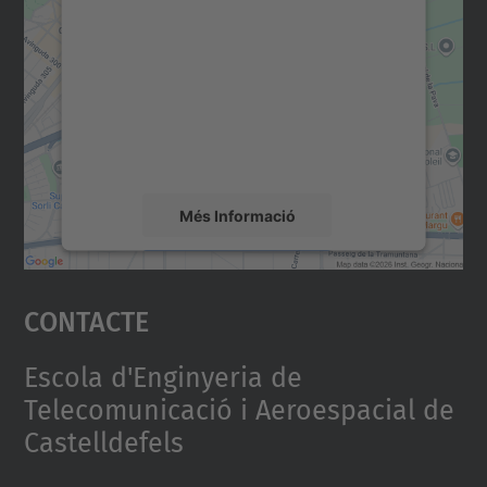
consentiment per carregar el
servei Google Maps!
Utilitzem un servei de tercers per incrustar
contingut del mapa que pugui recollir dades
sobre la vostra activitat. Reviseu-ne els
detalls i accepteu el servei per veure el
mapa.
Més Informació
Accepta
Contacte
powered by
Usercentrics Consent
Management Platform
Escola d'Enginyeria de
Telecomunicació i Aeroespacial de
Castelldefels