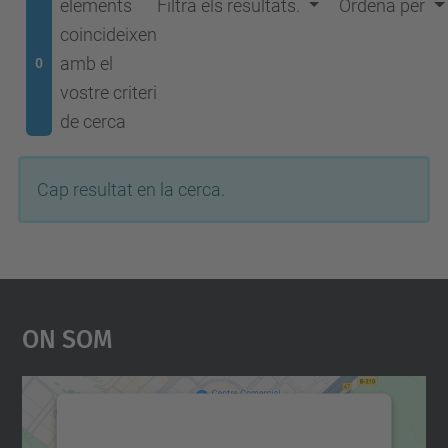
elements
Filtra els resultats.
Ordena per
coincideixen
amb el
0
vostre criteri
de cerca
Cap resultat en la cerca.
On Som
Necessitem el vostre