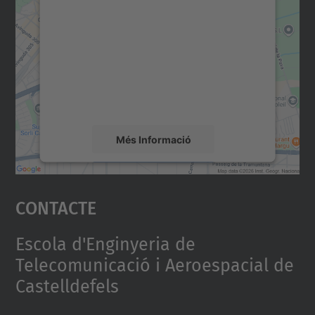
consentiment per carregar el
servei Google Maps!
Utilitzem un servei de tercers per incrustar
contingut del mapa que pugui recollir dades
sobre la vostra activitat. Reviseu-ne els
detalls i accepteu el servei per veure el
mapa.
Més Informació
Accepta
Contacte
powered by
Usercentrics Consent
Management Platform
Escola d'Enginyeria de
Telecomunicació i Aeroespacial de
Castelldefels