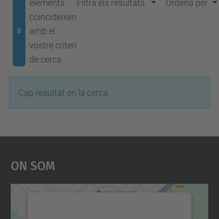
elements
Filtra els resultats.
Ordena per
coincideixen
amb el
0
vostre criteri
de cerca
Cap resultat en la cerca.
On Som
Necessitem el vostre