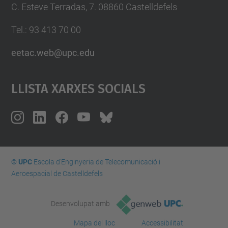
C. Esteve Terradas, 7. 08860 Castelldefels
Tel.: 93 413 70 00
eetac.web@upc.edu
Llista Xarxes Socials
© UPC
Escola d'Enginyeria de Telecomunicació i
Aeroespacial de Castelldefels
Desenvolupat amb
Mapa del lloc
Accessibilitat