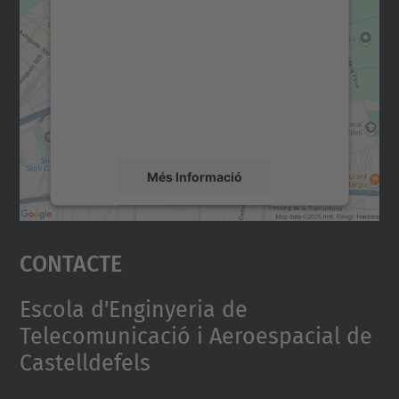
consentiment per carregar el
servei Google Maps!
Utilitzem un servei de tercers per incrustar
contingut del mapa que pugui recollir dades
sobre la vostra activitat. Reviseu-ne els
detalls i accepteu el servei per veure el
mapa.
Més Informació
Accepta
Contacte
powered by
Usercentrics Consent
Management Platform
Escola d'Enginyeria de
Telecomunicació i Aeroespacial de
Castelldefels