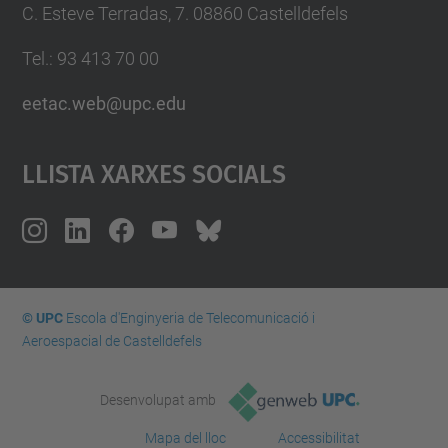
C. Esteve Terradas, 7. 08860 Castelldefels
Tel.: 93 413 70 00
eetac.web@upc.edu
Llista Xarxes Socials
© UPC
Escola d'Enginyeria de Telecomunicació i
Aeroespacial de Castelldefels
Desenvolupat amb
Mapa del lloc
Accessibilitat