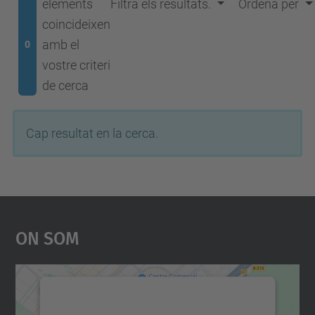
elements
Filtra els resultats.
Ordena per
coincideixen
amb el
0
vostre criteri
de cerca
Cap resultat en la cerca.
On Som
Necessitem el vostre