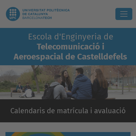
Escola d'Enginyeria de
Telecomunicació i
Aeroespacial de Castelldefels
Calendaris de matrícula i avaluació