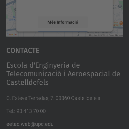
detalls i accepteu el servei per veure el
mapa.
Més Informació
Accepta
Contacte
powered by
Usercentrics Consent
Management Platform
Escola d'Enginyeria de
Telecomunicació i Aeroespacial de
Castelldefels
C. Esteve Terradas, 7. 08860 Castelldefels
Tel.: 93 413 70 00
eetac.web@upc.edu