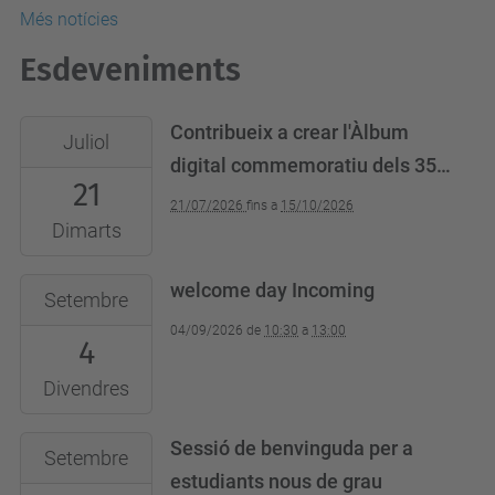
Més notícies
Esdeveniments
Contribueix a crear l'Àlbum
Juliol
digital commemoratiu dels 35
21
anys de l'EETAC
21/07/2026
fins a
15/10/2026
Dimarts
welcome day Incoming
Setembre
04/09/2026
de
10:30
a
13:00
4
Divendres
Sessió de benvinguda per a
Setembre
estudiants nous de grau