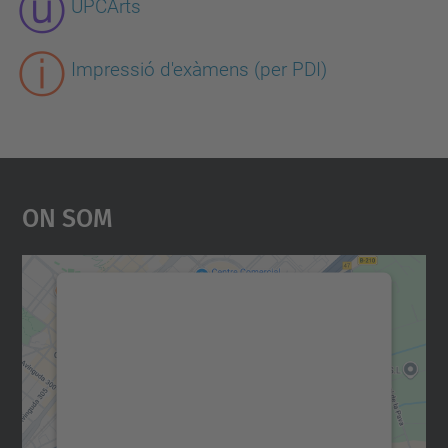
UPCArts
Impressió d'exàmens (per PDI)
On Som
Necessitem el vostre
consentiment per carregar el
servei Google Maps!
Utilitzem un servei de tercers per incrustar
contingut del mapa que pugui recollir dades
sobre la vostra activitat. Reviseu-ne els