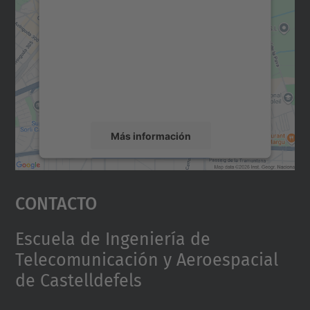
para cargar el servicio Google
Maps.
Utilizamos un servicio de terceros para
incrustar contenido de mapas que puede
recopilar datos sobre su actividad. Le
rogamos que revise los detalles y acepte el
servicio para ver este mapa.
Más información
Aceptar
Contacto
powered by
Usercentrics Consent
Management Platform
Escuela de Ingeniería de
Telecomunicación y Aeroespacial
de Castelldefels