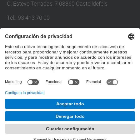
C. Esteve Terradas, 7 08860 Castelldefels
Tel.
:
93 413 70 00
eetac.web@upc.edu
Lista Redes Sociales
© UPC
Escuela de Ingeniería de Telecomunicación y
Aeroespacial de Castelldefels
Desarrollado con
Mapa del Sitio
Accesibilidad